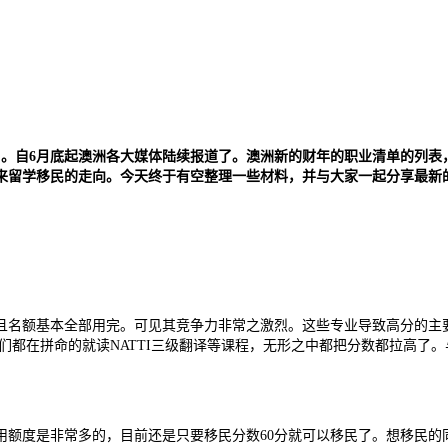
0日。自6月底起澳洲各大媒体陆续报道了。澳洲新的财年的职业清单的列
来留学移民的走向。今天终于有空整理一些材料，并与大家一起分享最新
名额基本全部用完。可见其竞争力非常之激烈。这些专业导致高分的主
们都在拼命的就读NATTI三级翻译等课程，无形之中都把分数都拉高了。
度是非常多的，目前还是只要移民分数60分就可以移民了。想移民的