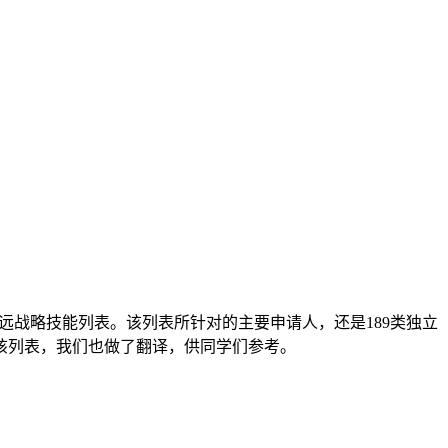
List(MLTSSL)中长远战略技能列表。该列表所针对的主要申请人，还是189类独立
对该列表，我们也做了翻译，供同学们参考。