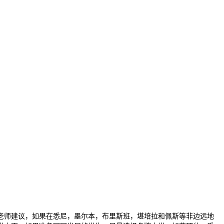
老师建议，如果在悉尼，墨尔本，布里斯班，堪培拉和佩斯等非边远地