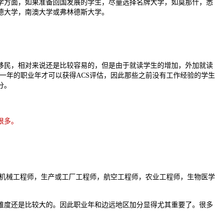
大学方面，如果准备回国发展的学生，尽量选择名牌大学，如莫那什，悉
德大学，南澳大学或弗林德斯大学。
移民，相对来说还是比较容易的，但是由于就读学生的增加，外加就读
者一年的职业年才可以获得ACS评估，因此那些之前没有工作经验的学生
分。
很多。
机械工程师，生产或工厂工程师，航空工程师，农业工程师，生物医学
难度还是比较大的。因此职业年和边远地区加分显得尤其重要了。很多