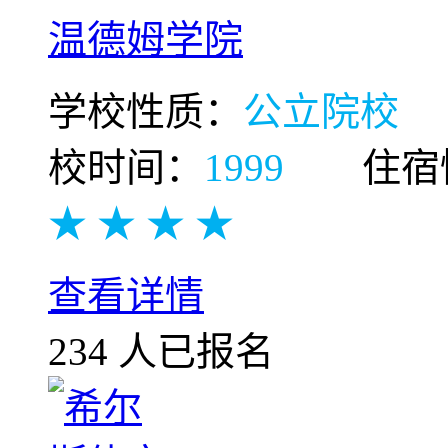
温德姆学院
学校性质：
公立院校
校时间：
1999
住宿情
★ ★ ★ ★
查看详情
234
人已报名