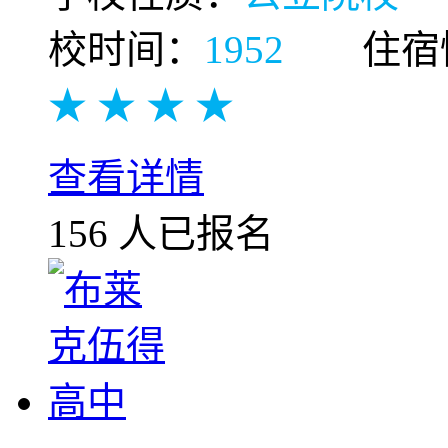
校时间：
1952
住宿情
★ ★ ★ ★
查看详情
156
人已报名