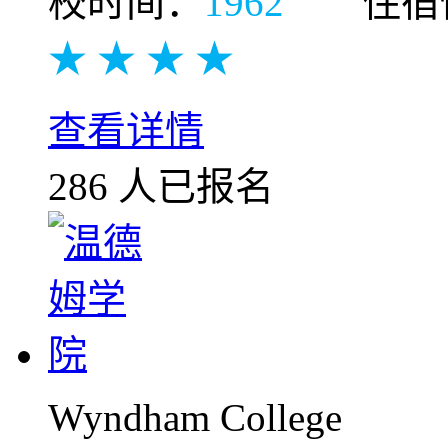
校时间：
1962
住宿情
★ ★ ★ ★
查看详情
286
人已报名
Wyndham College