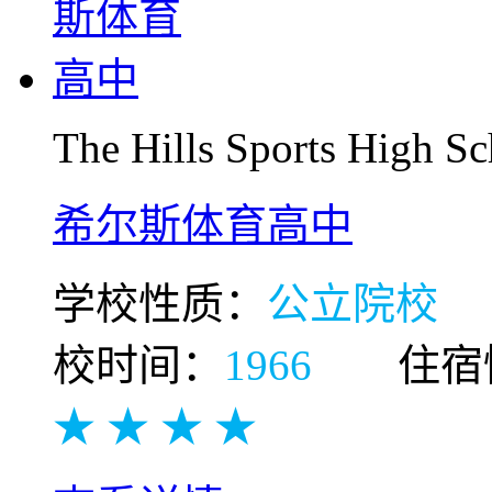
The Hills Sports High S
希尔斯体育高中
学校性质：
公立院校
校时间：
1966
住宿情
★ ★ ★ ★