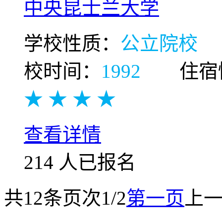
中央昆士兰大学
学校性质：
公立院校
校时间：
1992
住宿情
★ ★ ★ ★
查看详情
214
人已报名
共
12
条
页次1/2
第一页
上