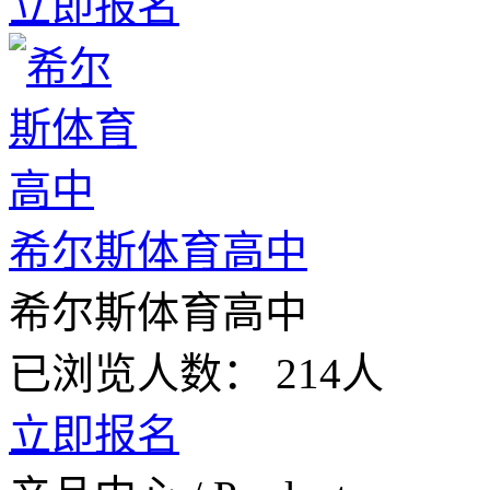
立即报名
希尔斯体育高中
希尔斯体育高中
已浏览人数：
214人
立即报名