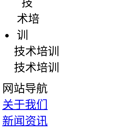
技术培训
技术培训
网站导航
关于我们
新闻资讯