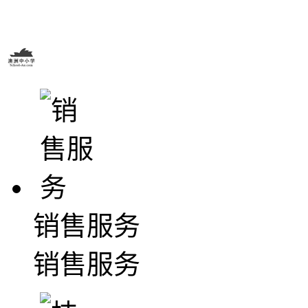
销售服务
销售服务