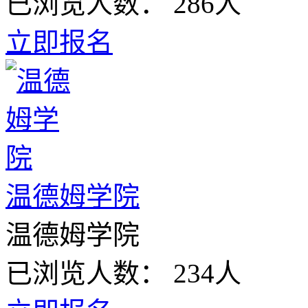
已浏览人数：
286人
立即报名
温德姆学院
温德姆学院
已浏览人数：
234人