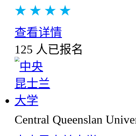
★ ★ ★ ★
查看详情
125
人已报名
Central Queenslan Univer