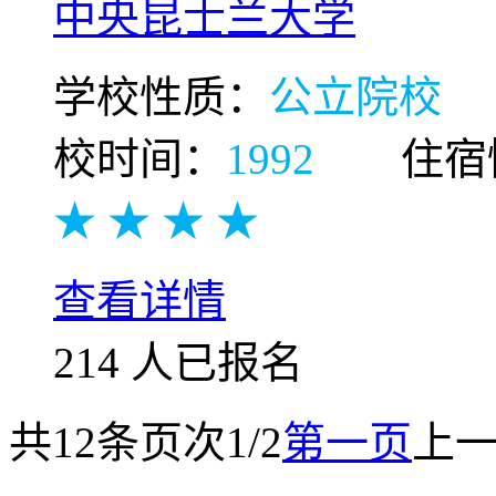
中央昆士兰大学
学校性质：
公立院校
校时间：
1992
住宿情
★ ★ ★ ★
查看详情
214
人已报名
共
12
条
页次1/2
第一页
上