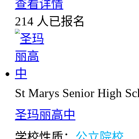
查看详情
214
人已报名
St Marys Senior High Sc
圣玛丽高中
学校性质：
公立院校