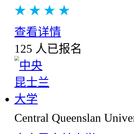
★ ★ ★ ★
查看详情
125
人已报名
Central Queenslan Univer