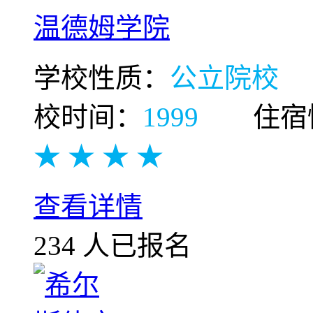
温德姆学院
学校性质：
公立院校
校时间：
1999
住宿情
★ ★ ★ ★
查看详情
234
人已报名