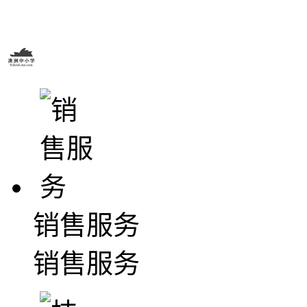
销售服务
销售服务