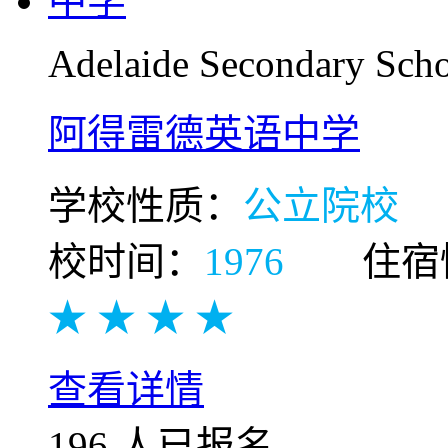
Adelaide Secondary Scho
阿得雷德英语中学
学校性质：
公立院校
校时间：
1976
住宿情
★ ★ ★ ★
查看详情
196
人已报名