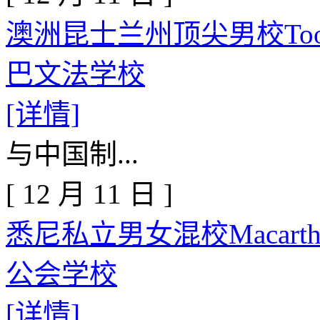
澳洲昆士兰州顶尖男校Toowoo
巴文法学校
[详情]
与中国制...
[
12
月
11
日
]
悉尼私立男女混校Macarthur
公会学校
[详情]