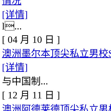
情况
[详情]
l...
[
04
月
10
日
]
澳洲墨尔本顶尖私立男校Scot
[详情]
与中国制...
[
12
月
11
日
]
澳洲阿德莱德顶尖私立男校St P